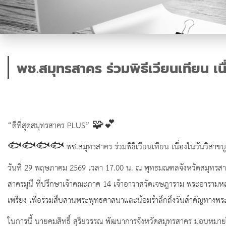
พช.สมุทรสาคร ร่วมพิธีเวียนเทียน เนื
“ดีที่สุดสมุทรสาคร PLUS” 🧩💕
🐟🐟🐟🐟 พช.สมุทรสาคร ร่วมพิธีเวียนเทียน เนื่องในวันว
วันที่ 29 พฤษภาคม 2569 เวลา 17.00 น. ณ พุทธมณฑลจังหวัดสมุทรสา
สาครมุนี ที่ปรึกษาเจ้าคณะภาค 14 เจ้าอาวาสวัดเจษฎาราม พระอารามหล
เพรียง เพื่อร่วมสืบสานพระพุทธศาสนาและน้อมรำลึกถึงวันสำคัญทางพ
ในการนี้ นายคมสิทธิ์ สุริยวรรณ พัฒนาการจังหวัดสมุทรสาคร มอบหมายให