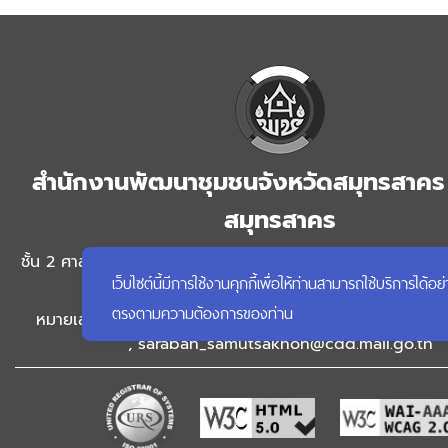
สำนักงานพัฒนาชุมชนจังหวัดสมุทรสาคร 
สมุทรสาคร
ชั้น 2 ศาลากลางจังหวัดสมุทรสาคร ถนนเศรษฐกิจ 1 ตำบลมหาชั
เว็บไซต์นี้มีการใช้งานคุกกี้เพื่อให้ท่านสามารถใช้บริการ
สมุทรสาคร จังหวัดสมุทรสาคร
ตรงตามความต้องการของท่าน
หมายเลขโทรศัพท์ 034-411717 อีเมล hsamutsakhon@cdd.
,
saraban_samutsakhon@cdd.mail.go.th