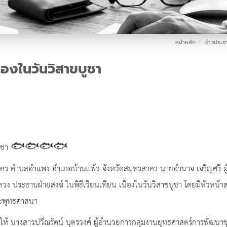
หน้าหลัก
ข่าวประชา
่องในวันวิสาขบูชา
ิสาขบูชา 🐟🐟🐟🐟
คร ตำบลอำแพง อำเภอบ้านแพ้ว จังหวัดสมุทรสาคร นายอำนาจ เจริญศรี ผ
วง ประธานฝ่ายสงฆ์ ในพิธีเวียนเทียน เนื่องในวันวิสาขบูชา โดยมีหัวหน้
ระพุทธศาสนา
้ นางสาวปวีณรัตน์ บุตรวงศ์ ผู้อำนวยการกลุ่มงานยุทธศาสตร์การพัฒนาชุมช