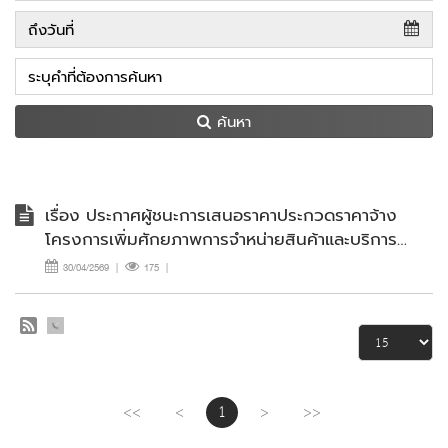
ค้นหา
เรื่อง ประกาศผู้ชนะการเสนอราคาประกวดราคาจ้าง
โครงการเพิ่มศักยภาพการจำหน่ายสินค้าและบริการ
กิจกรรมหลักจัดแสดงและจำหน่ายสินค้า OTOP สุด
30/04/2569
|
175
|
ยอดผลิตภัณฑ์ ด้วยวิธีประกวดราคาอิเล็กทรอนิกส์
(e-bidding)
<<
<
1
>
>>